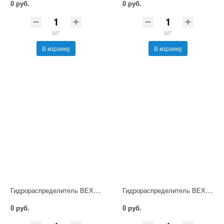
0 руб.
0 руб.
шт
шт
В корзину
В корзину
Гидрораспределитель ВЕХ16.574А Г24 НМ УХЛ4
Гидрораспределитель ВЕХ16.44-В Г24 НМ УХЛ4
0 руб.
0 руб.