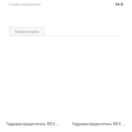
Схема управления
94-В
Комментарии
Гидрораспределитель ВЕХ16.574 Г24 НМ УХЛ4
Гидрораспределитель ВЕХ16.64-А Г24 НМ УХЛ4