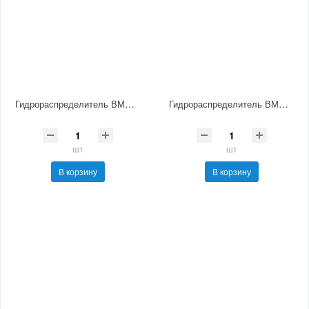
Гидрораспределитель ВМР10.14 УХЛ4
Гидрораспределитель ВМР10.24 УХЛ4
шт
шт
В корзину
В корзину