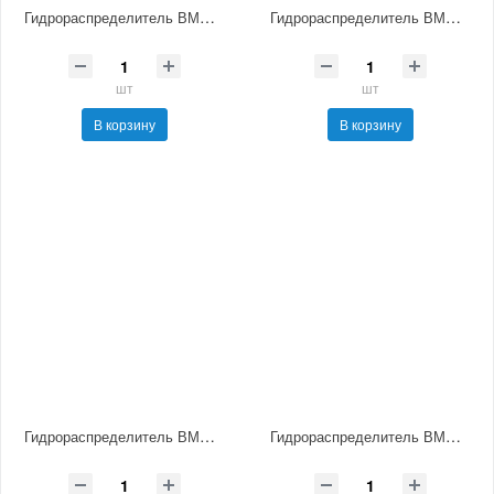
Гидрораспределитель ВМР10.64 УХЛ4
Гидрораспределитель ВМР10.573 УХЛ4
шт
шт
В корзину
В корзину
Гидрораспределитель ВМР10.574 УХЛ4
Гидрораспределитель ВМР10.574А УХЛ4