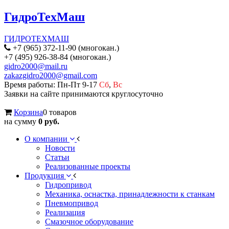
ГидроТехМаш
ГИДРОТЕХМАШ
+7 (965) 372-11-90 (многокан.)
+7 (495) 926-38-84 (многокан.)
gidro2000@mail.ru
zakazgidro2000@gmail.com
Время работы: Пн-Пт 9-17
Сб
,
Вс
Заявки на сайте принимаются круглосуточно
Корзина
0 товаров
на сумму
0 руб.
О компании
Новости
Статьи
Реализованные проекты
Продукция
Гидропривод
Механика, оснастка, принадлежности к станкам
Пневмопривод
Реализация
Смазочное оборудование