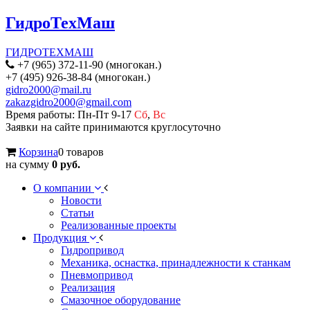
ГидроТехМаш
ГИДРОТЕХМАШ
+7 (965) 372-11-90 (многокан.)
+7 (495) 926-38-84 (многокан.)
gidro2000@mail.ru
zakazgidro2000@gmail.com
Время работы: Пн-Пт 9-17
Сб
,
Вс
Заявки на сайте принимаются круглосуточно
Корзина
0 товаров
на сумму
0 руб.
О компании
Новости
Статьи
Реализованные проекты
Продукция
Гидропривод
Механика, оснастка, принадлежности к станкам
Пневмопривод
Реализация
Смазочное оборудование