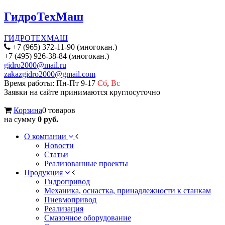
ГидроТехМаш
ГИДРОТЕХМАШ
+7 (965) 372-11-90 (многокан.)
+7 (495) 926-38-84 (многокан.)
gidro2000@mail.ru
zakazgidro2000@gmail.com
Время работы: Пн-Пт 9-17
Сб
,
Вс
Заявки на сайте принимаются круглосуточно
Корзина
0 товаров
на сумму
0 руб.
О компании
Новости
Статьи
Реализованные проекты
Продукция
Гидропривод
Механика, оснастка, принадлежности к станкам
Пневмопривод
Реализация
Смазочное оборудование