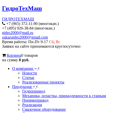
ГидроТехМаш
ГИДРОТЕХМАШ
+7 (965) 372-11-90 (многокан.)
+7 (495) 926-38-84 (многокан.)
gidro2000@mail.ru
zakazgidro2000@gmail.com
Время работы: Пн-Пт 9-17
Сб
,
Вс
Заявки на сайте принимаются круглосуточно
Корзина
0 товаров
на сумму
0 руб.
О компании
Новости
Статьи
Реализованные проекты
Продукция
Гидропривод
Механика, оснастка, принадлежности к станкам
Пневмопривод
Реализация
Смазочное оборудование