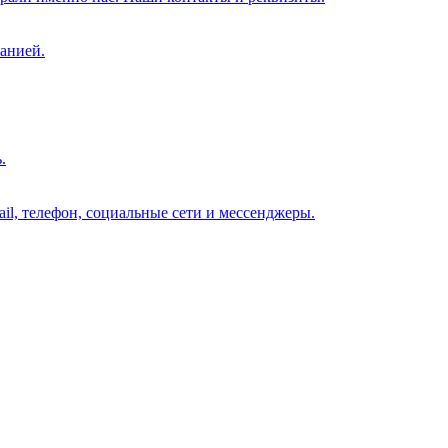
анией.
.
il, телефон, социальные сети и мессенджеры.