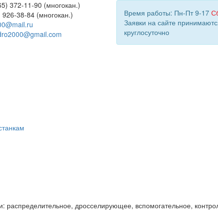
5) 372-11-90 (многокан.)
Время работы: Пн-Пт 9-17
С
) 926-38-84 (многокан.)
Заявки на сайте принимаютс
00@mail.ru
круглосуточно
dro2000@gmail.com
станкам
и: распределительное, дросселирующее, вспомогательное, контро