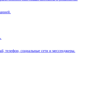
анией.
.
il, телефон, социальные сети и мессенджеры.