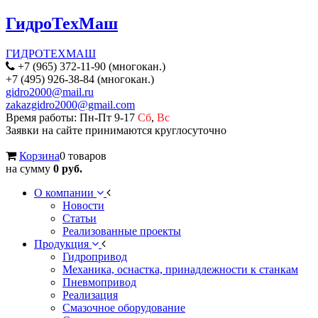
ГидроТехМаш
ГИДРОТЕХМАШ
+7 (965) 372-11-90 (многокан.)
+7 (495) 926-38-84 (многокан.)
gidro2000@mail.ru
zakazgidro2000@gmail.com
Время работы: Пн-Пт 9-17
Сб
,
Вс
Заявки на сайте принимаются круглосуточно
Корзина
0 товаров
на сумму
0 руб.
О компании
Новости
Статьи
Реализованные проекты
Продукция
Гидропривод
Механика, оснастка, принадлежности к станкам
Пневмопривод
Реализация
Смазочное оборудование