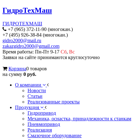
ГидроТехМаш
ГИДРОТЕХМАШ
+7 (965) 372-11-90 (многокан.)
+7 (495) 926-38-84 (многокан.)
gidro2000@mail.ru
zakazgidro2000@gmail.com
Время работы: Пн-Пт 9-17
Сб
,
Вс
Заявки на сайте принимаются круглосуточно
Корзина
0 товаров
на сумму
0 руб.
О компании
Новости
Статьи
Реализованные проекты
Продукция
Гидропривод
Механика, оснастка, принадлежности к станкам
Пневмопривод
Реализация
Смазочное оборудование