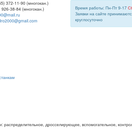
5) 372-11-90 (многокан.)
Время работы: Пн-Пт 9-17
С
) 926-38-84 (многокан.)
Заявки на сайте принимаютс
00@mail.ru
круглосуточно
dro2000@gmail.com
станкам
и: распределительное, дросселирующее, вспомогательное, контро