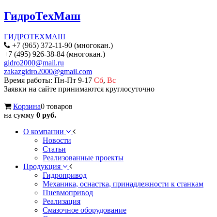
ГидроТехМаш
ГИДРОТЕХМАШ
+7 (965) 372-11-90 (многокан.)
+7 (495) 926-38-84 (многокан.)
gidro2000@mail.ru
zakazgidro2000@gmail.com
Время работы: Пн-Пт 9-17
Сб
,
Вс
Заявки на сайте принимаются круглосуточно
Корзина
0 товаров
на сумму
0 руб.
О компании
Новости
Статьи
Реализованные проекты
Продукция
Гидропривод
Механика, оснастка, принадлежности к станкам
Пневмопривод
Реализация
Смазочное оборудование