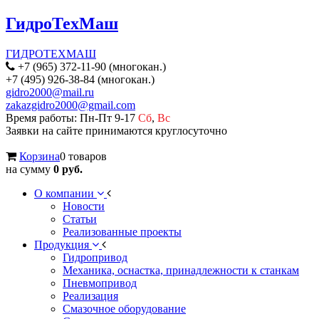
ГидроТехМаш
ГИДРОТЕХМАШ
+7 (965) 372-11-90 (многокан.)
+7 (495) 926-38-84 (многокан.)
gidro2000@mail.ru
zakazgidro2000@gmail.com
Время работы: Пн-Пт 9-17
Сб
,
Вс
Заявки на сайте принимаются круглосуточно
Корзина
0 товаров
на сумму
0 руб.
О компании
Новости
Статьи
Реализованные проекты
Продукция
Гидропривод
Механика, оснастка, принадлежности к станкам
Пневмопривод
Реализация
Смазочное оборудование