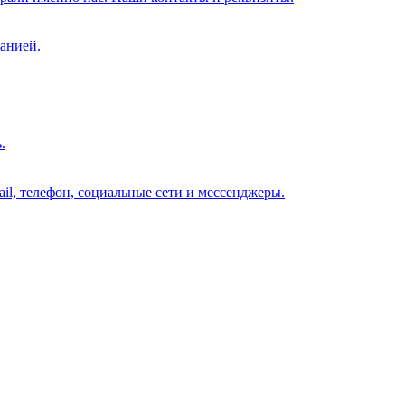
анией.
.
il, телефон, социальные сети и мессенджеры.