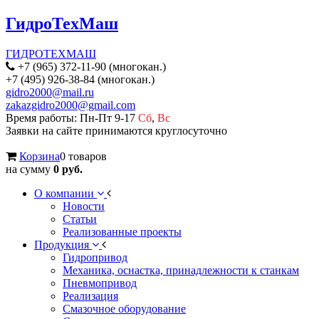
ГидроТехМаш
ГИДРОТЕХМАШ
+7 (965) 372-11-90 (многокан.)
+7 (495) 926-38-84 (многокан.)
gidro2000@mail.ru
zakazgidro2000@gmail.com
Время работы: Пн-Пт 9-17
Сб
,
Вс
Заявки на сайте принимаются круглосуточно
Корзина
0 товаров
на сумму
0 руб.
О компании
Новости
Статьи
Реализованные проекты
Продукция
Гидропривод
Механика, оснастка, принадлежности к станкам
Пневмопривод
Реализация
Смазочное оборудование