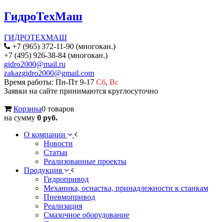
ГидроТехМаш
ГИДРОТЕХМАШ
+7 (965) 372-11-90 (многокан.)
+7 (495) 926-38-84 (многокан.)
gidro2000@mail.ru
zakazgidro2000@gmail.com
Время работы: Пн-Пт 9-17
Сб
,
Вс
Заявки на сайте принимаются круглосуточно
Корзина
0 товаров
на сумму
0 руб.
О компании
Новости
Статьи
Реализованные проекты
Продукция
Гидропривод
Механика, оснастка, принадлежности к станкам
Пневмопривод
Реализация
Смазочное оборудование