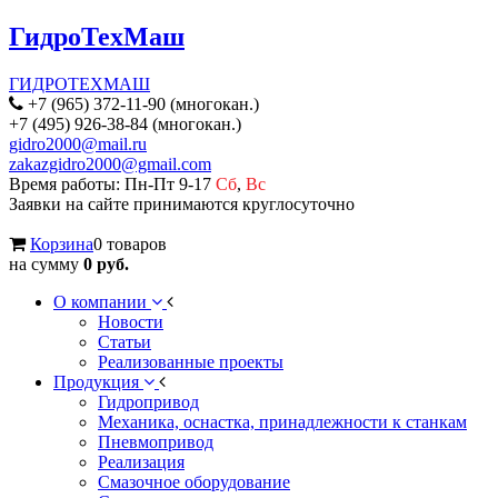
ГидроТехМаш
ГИДРОТЕХМАШ
+7 (965) 372-11-90 (многокан.)
+7 (495) 926-38-84 (многокан.)
gidro2000@mail.ru
zakazgidro2000@gmail.com
Время работы: Пн-Пт 9-17
Сб
,
Вс
Заявки на сайте принимаются круглосуточно
Корзина
0 товаров
на сумму
0 руб.
О компании
Новости
Статьи
Реализованные проекты
Продукция
Гидропривод
Механика, оснастка, принадлежности к станкам
Пневмопривод
Реализация
Смазочное оборудование