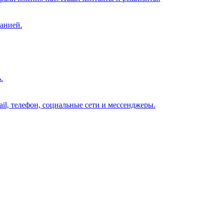
анией.
.
il, телефон, социальные сети и мессенджеры.