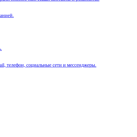
анией.
.
il, телефон, социальные сети и мессенджеры.