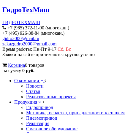
ГидроТехМаш
ГИДРОТЕХМАШ
+7 (965) 372-11-90 (многокан.)
+7 (495) 926-38-84 (многокан.)
gidro2000@mail.ru
zakazgidro2000@gmail.com
Время работы: Пн-Пт 9-17
Сб
,
Вс
Заявки на сайте принимаются круглосуточно
Корзина
0 товаров
на сумму
0 руб.
О компании
Новости
Статьи
Реализованные проекты
Продукция
Гидропривод
Механика, оснастка, принадлежности к станкам
Пневмопривод
Реализация
Смазочное оборудование