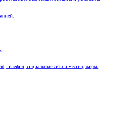
анией.
.
il, телефон, социальные сети и мессенджеры.