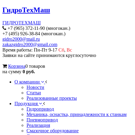
ГидроТехМаш
ГИДРОТЕХМАШ
+7 (965) 372-11-90 (многокан.)
+7 (495) 926-38-84 (многокан.)
gidro2000@mail.ru
zakazgidro2000@gmail.com
Время работы: Пн-Пт 9-17
Сб
,
Вс
Заявки на сайте принимаются круглосуточно
Корзина
0 товаров
на сумму
0 руб.
О компании
Новости
Статьи
Реализованные проекты
Продукция
Гидропривод
Механика, оснастка, принадлежности к станкам
Пневмопривод
Реализация
Смазочное оборудование