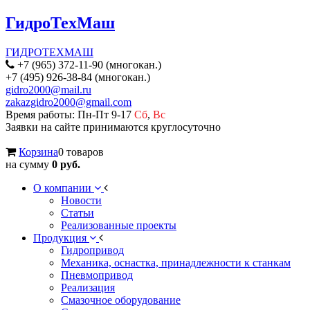
ГидроТехМаш
ГИДРОТЕХМАШ
+7 (965) 372-11-90 (многокан.)
+7 (495) 926-38-84 (многокан.)
gidro2000@mail.ru
zakazgidro2000@gmail.com
Время работы: Пн-Пт 9-17
Сб
,
Вс
Заявки на сайте принимаются круглосуточно
Корзина
0 товаров
на сумму
0 руб.
О компании
Новости
Статьи
Реализованные проекты
Продукция
Гидропривод
Механика, оснастка, принадлежности к станкам
Пневмопривод
Реализация
Смазочное оборудование