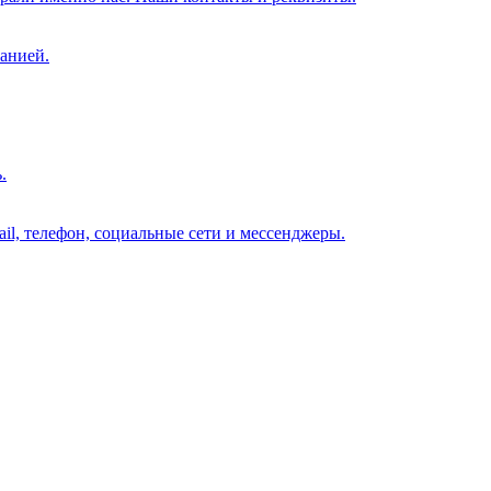
анией.
.
il, телефон, социальные сети и мессенджеры.