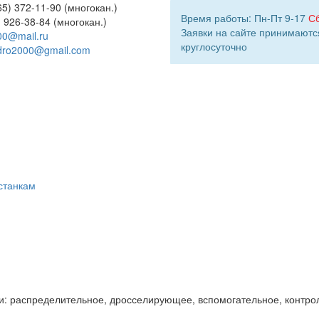
5) 372-11-90 (многокан.)
Время работы: Пн-Пт 9-17
С
) 926-38-84 (многокан.)
Заявки на сайте принимаютс
00@mail.ru
круглосуточно
dro2000@gmail.com
станкам
и: распределительное, дросселирующее, вспомогательное, контро