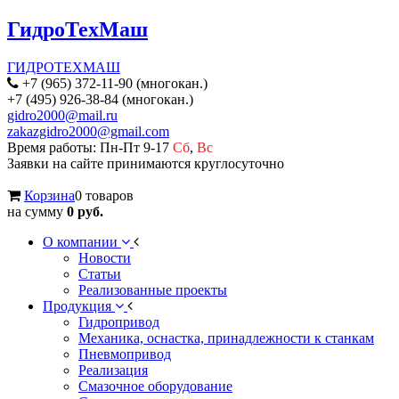
ГидроТехМаш
ГИДРОТЕХМАШ
+7 (965) 372-11-90 (многокан.)
+7 (495) 926-38-84 (многокан.)
gidro2000@mail.ru
zakazgidro2000@gmail.com
Время работы: Пн-Пт 9-17
Сб
,
Вс
Заявки на сайте принимаются круглосуточно
Корзина
0 товаров
на сумму
0 руб.
О компании
Новости
Статьи
Реализованные проекты
Продукция
Гидропривод
Механика, оснастка, принадлежности к станкам
Пневмопривод
Реализация
Смазочное оборудование