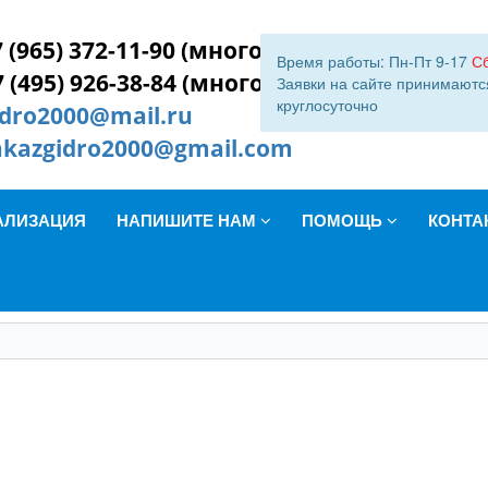
 (965) 372-11-90 (многокан.)
Время работы: Пн-Пт 9-17
С
7 (495) 926-38-84 (многокан.)
Заявки на сайте принимаютс
круглосуточно
idro2000@mail.ru
akazgidro2000@gmail.com
АЛИЗАЦИЯ
НАПИШИТЕ НАМ
ПОМОЩЬ
КОНТА