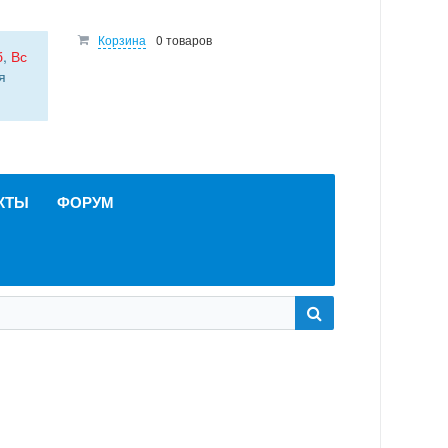
Корзина
0 товаров
б
,
Вс
я
КТЫ
ФОРУМ