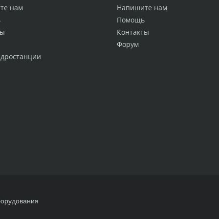
те нам
Напишите нам
ь
Помощь
ты
Контакты
Форум
идростанции
борудования