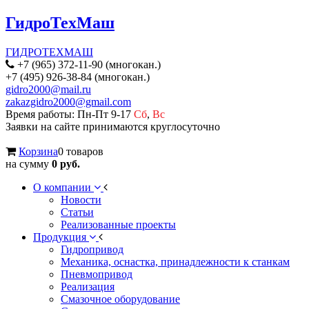
ГидроТехМаш
ГИДРОТЕХМАШ
+7 (965) 372-11-90 (многокан.)
+7 (495) 926-38-84 (многокан.)
gidro2000@mail.ru
zakazgidro2000@gmail.com
Время работы: Пн-Пт 9-17
Сб
,
Вс
Заявки на сайте принимаются круглосуточно
Корзина
0 товаров
на сумму
0 руб.
О компании
Новости
Статьи
Реализованные проекты
Продукция
Гидропривод
Механика, оснастка, принадлежности к станкам
Пневмопривод
Реализация
Смазочное оборудование