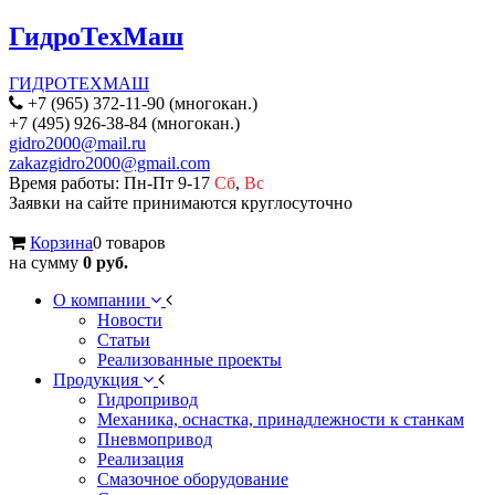
ГидроТехМаш
ГИДРОТЕХМАШ
+7 (965) 372-11-90 (многокан.)
+7 (495) 926-38-84 (многокан.)
gidro2000@mail.ru
zakazgidro2000@gmail.com
Время работы: Пн-Пт 9-17
Сб
,
Вс
Заявки на сайте принимаются круглосуточно
Корзина
0 товаров
на сумму
0 руб.
О компании
Новости
Статьи
Реализованные проекты
Продукция
Гидропривод
Механика, оснастка, принадлежности к станкам
Пневмопривод
Реализация
Смазочное оборудование