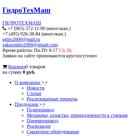
ГидроТехМаш
ГИДРОТЕХМАШ
+7 (965) 372-11-90 (многокан.)
+7 (495) 926-38-84 (многокан.)
gidro2000@mail.ru
zakazgidro2000@gmail.com
Время работы: Пн-Пт 9-17
Сб
,
Вс
Заявки на сайте принимаются круглосуточно
Корзина
0 товаров
на сумму
0 руб.
О компании
Новости
Статьи
Реализованные проекты
Продукция
Гидропривод
Механика, оснастка, принадлежности к станкам
Пневмопривод
Реализация
Смазочное оборудование