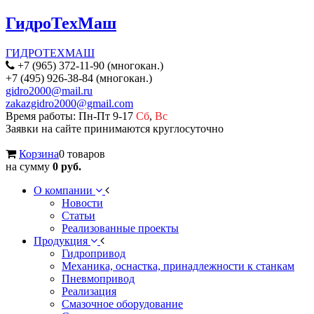
ГидроТехМаш
ГИДРОТЕХМАШ
+7 (965) 372-11-90 (многокан.)
+7 (495) 926-38-84 (многокан.)
gidro2000@mail.ru
zakazgidro2000@gmail.com
Время работы: Пн-Пт 9-17
Сб
,
Вс
Заявки на сайте принимаются круглосуточно
Корзина
0 товаров
на сумму
0 руб.
О компании
Новости
Статьи
Реализованные проекты
Продукция
Гидропривод
Механика, оснастка, принадлежности к станкам
Пневмопривод
Реализация
Смазочное оборудование