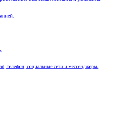
анией.
.
il, телефон, социальные сети и мессенджеры.