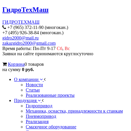
ГидроТехМаш
ГИДРОТЕХМАШ
+7 (965) 372-11-90 (многокан.)
+7 (495) 926-38-84 (многокан.)
gidro2000@mail.ru
zakazgidro2000@gmail.com
Время работы: Пн-Пт 9-17
Сб
,
Вс
Заявки на сайте принимаются круглосуточно
Корзина
0 товаров
на сумму
0 руб.
О компании
Новости
Статьи
Реализованные проекты
Продукция
Гидропривод
Механика, оснастка, принадлежности к станкам
Пневмопривод
Реализация
Смазочное оборудование