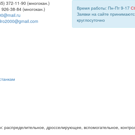
5) 372-11-90 (многокан.)
Время работы: Пн-Пт 9-17
С
) 926-38-84 (многокан.)
Заявки на сайте принимаютс
00@mail.ru
круглосуточно
dro2000@gmail.com
станкам
и: распределительное, дросселирующее, вспомогательное, контро