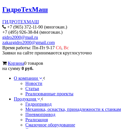
ГидроТехМаш
ГИДРОТЕХМАШ
+7 (965) 372-11-90 (многокан.)
+7 (495) 926-38-84 (многокан.)
gidro2000@mail.ru
zakazgidro2000@gmail.com
Время работы: Пн-Пт 9-17
Сб
,
Вс
Заявки на сайте принимаются круглосуточно
Корзина
0 товаров
на сумму
0 руб.
О компании
Новости
Статьи
Реализованные проекты
Продукция
Гидропривод
Механика, оснастка, принадлежности к станкам
Пневмопривод
Реализация
Смазочное оборудование