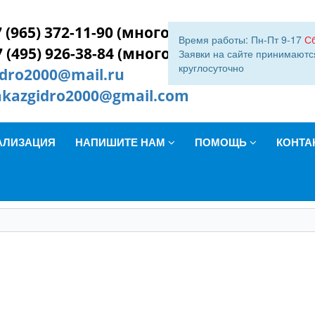
 (965) 372-11-90 (многокан.)
Время работы: Пн-Пт 9-17
С
7 (495) 926-38-84 (многокан.)
Заявки на сайте принимаютс
круглосуточно
idro2000@mail.ru
akazgidro2000@gmail.com
АЛИЗАЦИЯ
НАПИШИТЕ НАМ
ПОМОЩЬ
КОНТА