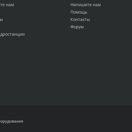
те нам
Напишите нам
ь
Помощь
ты
Контакты
Форум
идростанции
борудования