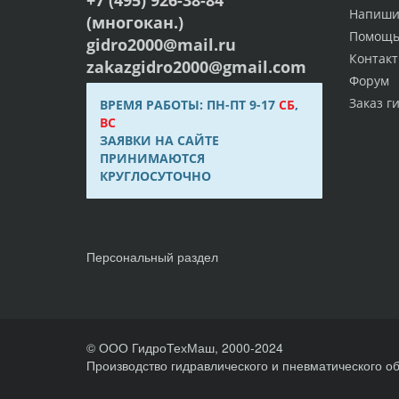
Напиши
(многокан.)
Помощ
gidro2000@mail.ru
Контак
zakazgidro2000@gmail.com
Форум
Заказ г
ВРЕМЯ РАБОТЫ: ПН-ПТ 9-17
СБ
,
ВС
ЗАЯВКИ НА САЙТЕ
ПРИНИМАЮТСЯ
КРУГЛОСУТОЧНО
Персональный раздел
© ООО ГидроТехМаш, 2000-2024
Производство гидравлического и пневматического о