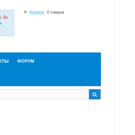
Корзина
0 товаров
б
,
Вс
я
КТЫ
ФОРУМ