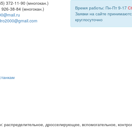
5) 372-11-90 (многокан.)
Время работы: Пн-Пт 9-17
С
) 926-38-84 (многокан.)
Заявки на сайте принимаютс
00@mail.ru
круглосуточно
dro2000@gmail.com
станкам
и: распределительное, дросселирующее, вспомогательное, контро