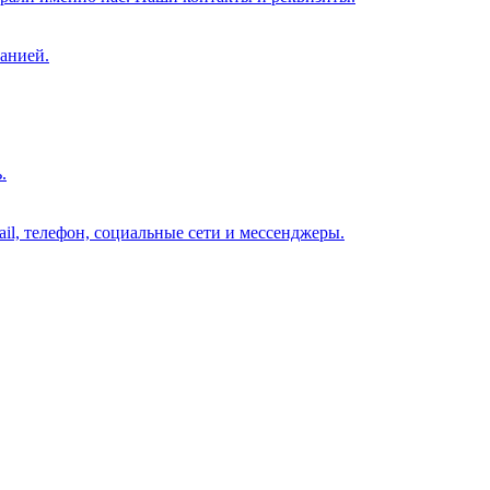
анией.
.
il, телефон, социальные сети и мессенджеры.