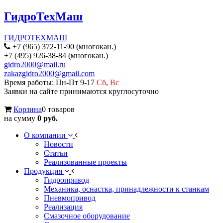
ГидроТехМаш
ГИДРОТЕХМАШ
+7 (965) 372-11-90 (многокан.)
+7 (495) 926-38-84 (многокан.)
gidro2000@mail.ru
zakazgidro2000@gmail.com
Время работы: Пн-Пт 9-17
Сб
,
Вс
Заявки на сайте принимаются круглосуточно
Корзина
0 товаров
на сумму
0 руб.
О компании
Новости
Статьи
Реализованные проекты
Продукция
Гидропривод
Механика, оснастка, принадлежности к станкам
Пневмопривод
Реализация
Смазочное оборудование