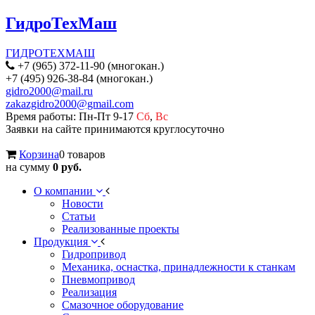
ГидроТехМаш
ГИДРОТЕХМАШ
+7 (965) 372-11-90 (многокан.)
+7 (495) 926-38-84 (многокан.)
gidro2000@mail.ru
zakazgidro2000@gmail.com
Время работы: Пн-Пт 9-17
Сб
,
Вс
Заявки на сайте принимаются круглосуточно
Корзина
0 товаров
на сумму
0 руб.
О компании
Новости
Статьи
Реализованные проекты
Продукция
Гидропривод
Механика, оснастка, принадлежности к станкам
Пневмопривод
Реализация
Смазочное оборудование