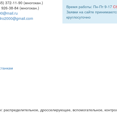
5) 372-11-90 (многокан.)
Время работы: Пн-Пт 9-17
С
) 926-38-84 (многокан.)
Заявки на сайте принимаютс
00@mail.ru
круглосуточно
dro2000@gmail.com
станкам
и: распределительное, дросселирующее, вспомогательное, контро