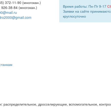
5) 372-11-90 (многокан.)
Время работы: Пн-Пт 9-17
С
) 926-38-84 (многокан.)
Заявки на сайте принимаютс
00@mail.ru
круглосуточно
dro2000@gmail.com
станкам
и: распределительное, дросселирующее, вспомогательное, контро