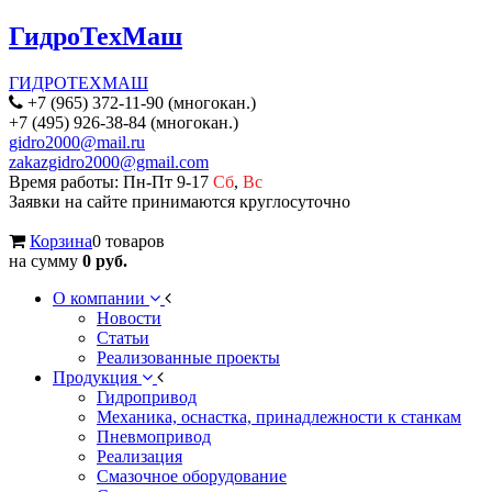
ГидроТехМаш
ГИДРОТЕХМАШ
+7 (965) 372-11-90 (многокан.)
+7 (495) 926-38-84 (многокан.)
gidro2000@mail.ru
zakazgidro2000@gmail.com
Время работы: Пн-Пт 9-17
Сб
,
Вс
Заявки на сайте принимаются круглосуточно
Корзина
0 товаров
на сумму
0 руб.
О компании
Новости
Статьи
Реализованные проекты
Продукция
Гидропривод
Механика, оснастка, принадлежности к станкам
Пневмопривод
Реализация
Смазочное оборудование