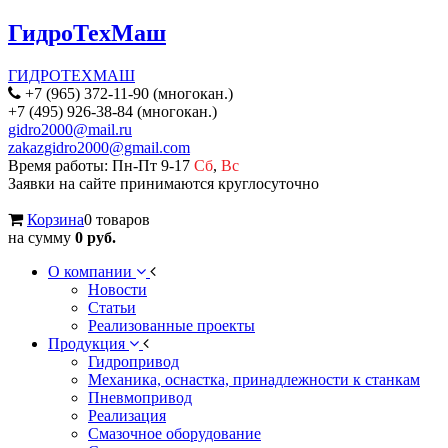
ГидроТехМаш
ГИДРОТЕХМАШ
+7 (965) 372-11-90 (многокан.)
+7 (495) 926-38-84 (многокан.)
gidro2000@mail.ru
zakazgidro2000@gmail.com
Время работы: Пн-Пт 9-17
Сб
,
Вс
Заявки на сайте принимаются круглосуточно
Корзина
0 товаров
на сумму
0 руб.
О компании
Новости
Статьи
Реализованные проекты
Продукция
Гидропривод
Механика, оснастка, принадлежности к станкам
Пневмопривод
Реализация
Смазочное оборудование