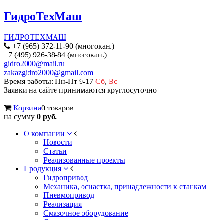
ГидроТехМаш
ГИДРОТЕХМАШ
+7 (965) 372-11-90 (многокан.)
+7 (495) 926-38-84 (многокан.)
gidro2000@mail.ru
zakazgidro2000@gmail.com
Время работы: Пн-Пт 9-17
Сб
,
Вс
Заявки на сайте принимаются круглосуточно
Корзина
0 товаров
на сумму
0 руб.
О компании
Новости
Статьи
Реализованные проекты
Продукция
Гидропривод
Механика, оснастка, принадлежности к станкам
Пневмопривод
Реализация
Смазочное оборудование