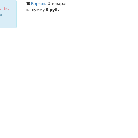
Корзина
0 товаров
б
,
Вс
на сумму
0 руб.
я