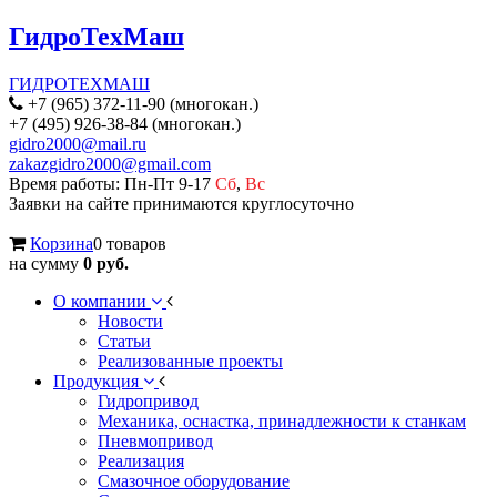
ГидроТехМаш
ГИДРОТЕХМАШ
+7 (965) 372-11-90 (многокан.)
+7 (495) 926-38-84 (многокан.)
gidro2000@mail.ru
zakazgidro2000@gmail.com
Время работы: Пн-Пт 9-17
Сб
,
Вс
Заявки на сайте принимаются круглосуточно
Корзина
0 товаров
на сумму
0 руб.
О компании
Новости
Статьи
Реализованные проекты
Продукция
Гидропривод
Механика, оснастка, принадлежности к станкам
Пневмопривод
Реализация
Смазочное оборудование