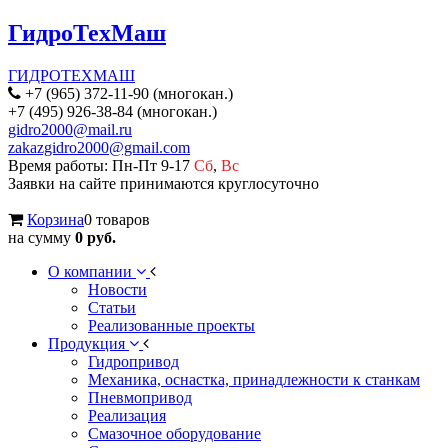
ГидроТехМаш
ГИДРОТЕХМАШ
+7 (965) 372-11-90 (многокан.)
+7 (495) 926-38-84 (многокан.)
gidro2000@mail.ru
zakazgidro2000@gmail.com
Время работы: Пн-Пт 9-17
Сб
,
Вс
Заявки на сайте принимаются круглосуточно
Корзина
0 товаров
на сумму
0 руб.
О компании
Новости
Статьи
Реализованные проекты
Продукция
Гидропривод
Механика, оснастка, принадлежности к станкам
Пневмопривод
Реализация
Смазочное оборудование