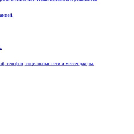
анией.
.
il, телефон, социальные сети и мессенджеры.