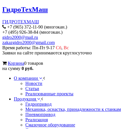
ГидроТехМаш
ГИДРОТЕХМАШ
+7 (965) 372-11-90 (многокан.)
+7 (495) 926-38-84 (многокан.)
gidro2000@mail.ru
zakazgidro2000@gmail.com
Время работы: Пн-Пт 9-17
Сб
,
Вс
Заявки на сайте принимаются круглосуточно
Корзина
0 товаров
на сумму
0 руб.
О компании
Новости
Статьи
Реализованные проекты
Продукция
Гидропривод
Механика, оснастка, принадлежности к станкам
Пневмопривод
Реализация
Смазочное оборудование