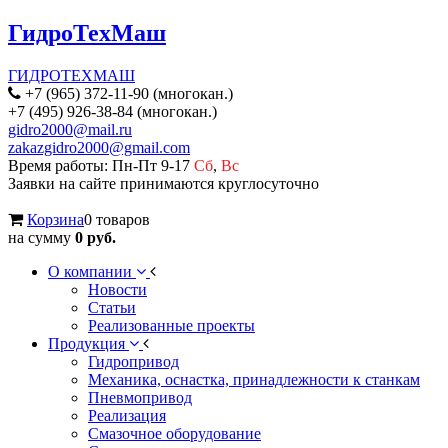
ГидроТехМаш
ГИДРОТЕХМАШ
+7 (965) 372-11-90 (многокан.)
+7 (495) 926-38-84 (многокан.)
gidro2000@mail.ru
zakazgidro2000@gmail.com
Время работы: Пн-Пт 9-17
Сб
,
Вс
Заявки на сайте принимаются круглосуточно
Корзина
0 товаров
на сумму
0 руб.
О компании
Новости
Статьи
Реализованные проекты
Продукция
Гидропривод
Механика, оснастка, принадлежности к станкам
Пневмопривод
Реализация
Смазочное оборудование