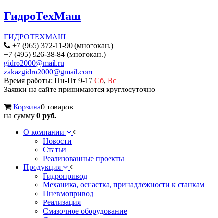
ГидроТехМаш
ГИДРОТЕХМАШ
+7 (965) 372-11-90 (многокан.)
+7 (495) 926-38-84 (многокан.)
gidro2000@mail.ru
zakazgidro2000@gmail.com
Время работы: Пн-Пт 9-17
Сб
,
Вс
Заявки на сайте принимаются круглосуточно
Корзина
0 товаров
на сумму
0 руб.
О компании
Новости
Статьи
Реализованные проекты
Продукция
Гидропривод
Механика, оснастка, принадлежности к станкам
Пневмопривод
Реализация
Смазочное оборудование