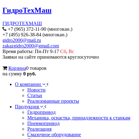
ГидроТехМаш
ГИДРОТЕХМАШ
+7 (965) 372-11-90 (многокан.)
+7 (495) 926-38-84 (многокан.)
gidro2000@mail.ru
zakazgidro2000@gmail.com
Время работы: Пн-Пт 9-17
Сб
,
Вс
Заявки на сайте принимаются круглосуточно
Корзина
0 товаров
на сумму
0 руб.
О компании
Новости
Статьи
Реализованные проекты
Продукция
Гидропривод
Механика, оснастка, принадлежности к станкам
Пневмопривод
Реализация
Смазочное оборудование