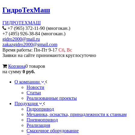
ГидроТехМаш
ГИДРОТЕХМАШ
+7 (965) 372-11-90 (многокан.)
+7 (495) 926-38-84 (многокан.)
gidro2000@mail.ru
zakazgidro2000@gmail.com
Время работы: Пн-Пт 9-17
Сб
,
Вс
Заявки на сайте принимаются круглосуточно
Корзина
0 товаров
на сумму
0 руб.
О компании
Новости
Статьи
Реализованные проекты
Продукция
Гидропривод
Механика, оснастка, принадлежности к станкам
Пневмопривод
Реализация
Смазочное оборудование