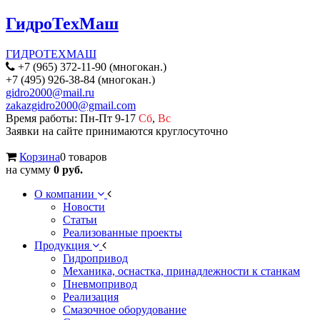
ГидроТехМаш
ГИДРОТЕХМАШ
+7 (965) 372-11-90 (многокан.)
+7 (495) 926-38-84 (многокан.)
gidro2000@mail.ru
zakazgidro2000@gmail.com
Время работы: Пн-Пт 9-17
Сб
,
Вс
Заявки на сайте принимаются круглосуточно
Корзина
0 товаров
на сумму
0 руб.
О компании
Новости
Статьи
Реализованные проекты
Продукция
Гидропривод
Механика, оснастка, принадлежности к станкам
Пневмопривод
Реализация
Смазочное оборудование