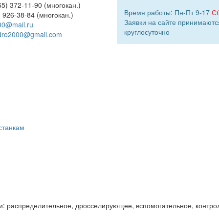
5) 372-11-90 (многокан.)
Время работы: Пн-Пт 9-17
С
) 926-38-84 (многокан.)
Заявки на сайте принимаютс
00@mail.ru
круглосуточно
dro2000@gmail.com
станкам
и: распределительное, дросселирующее, вспомогательное, контро