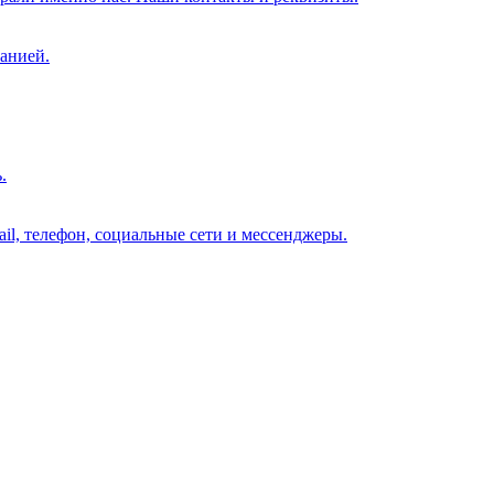
анией.
.
il, телефон, социальные сети и мессенджеры.