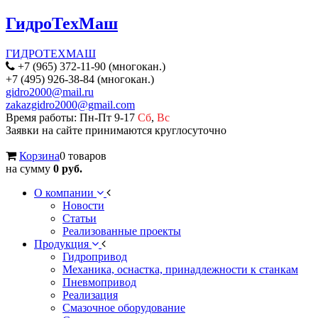
ГидроТехМаш
ГИДРОТЕХМАШ
+7 (965) 372-11-90 (многокан.)
+7 (495) 926-38-84 (многокан.)
gidro2000@mail.ru
zakazgidro2000@gmail.com
Время работы: Пн-Пт 9-17
Сб
,
Вс
Заявки на сайте принимаются круглосуточно
Корзина
0 товаров
на сумму
0 руб.
О компании
Новости
Статьи
Реализованные проекты
Продукция
Гидропривод
Механика, оснастка, принадлежности к станкам
Пневмопривод
Реализация
Смазочное оборудование