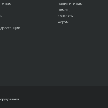
те нам
Напишите нам
ь
Помощь
ты
Контакты
Форум
идростанции
борудования