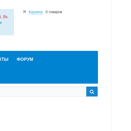
Корзина
0 товаров
б
,
Вс
я
КТЫ
ФОРУМ