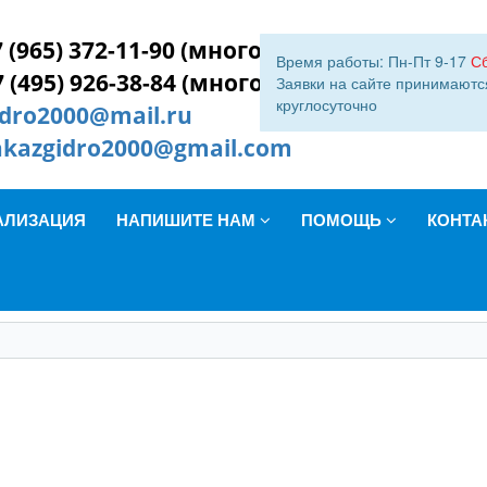
 (965) 372-11-90 (многокан.)
Время работы: Пн-Пт 9-17
С
7 (495) 926-38-84 (многокан.)
Заявки на сайте принимаютс
круглосуточно
idro2000@mail.ru
akazgidro2000@gmail.com
АЛИЗАЦИЯ
НАПИШИТЕ НАМ
ПОМОЩЬ
КОНТА