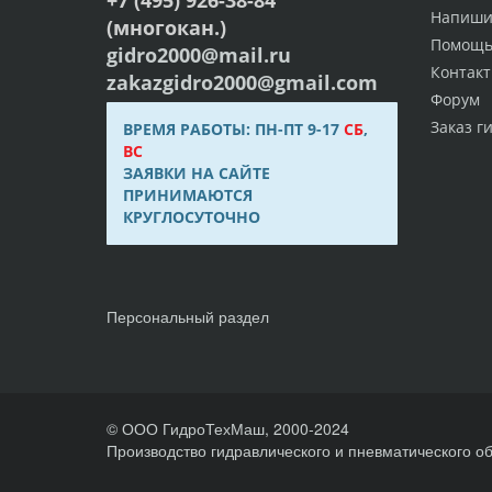
Напиши
(многокан.)
Помощ
gidro2000@mail.ru
Контак
zakazgidro2000@gmail.com
Форум
Заказ г
ВРЕМЯ РАБОТЫ: ПН-ПТ 9-17
СБ
,
ВС
ЗАЯВКИ НА САЙТЕ
ПРИНИМАЮТСЯ
КРУГЛОСУТОЧНО
Персональный раздел
© ООО ГидроТехМаш, 2000-2024
Производство гидравлического и пневматического о