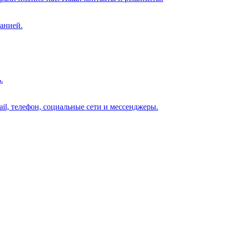
анией.
.
il, телефон, социальные сети и мессенджеры.