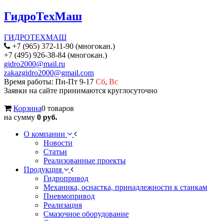
ГидроТехМаш
ГИДРОТЕХМАШ
+7 (965) 372-11-90 (многокан.)
+7 (495) 926-38-84 (многокан.)
gidro2000@mail.ru
zakazgidro2000@gmail.com
Время работы: Пн-Пт 9-17
Сб
,
Вс
Заявки на сайте принимаются круглосуточно
Корзина
0 товаров
на сумму
0 руб.
О компании
Новости
Статьи
Реализованные проекты
Продукция
Гидропривод
Механика, оснастка, принадлежности к станкам
Пневмопривод
Реализация
Смазочное оборудование